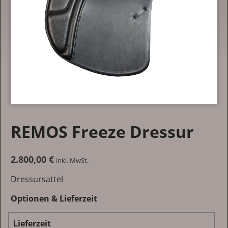
REMOS Freeze Dressur
2.800,00
€
inkl. MwSt.
Dressursattel
Optionen & Lieferzeit
Lieferzeit