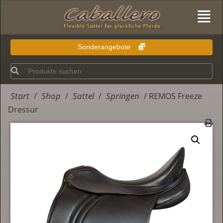
Sonderangebote
Start
Shop
Sattel
Springen
/
/
/
/ REMOS Freeze
Dressur