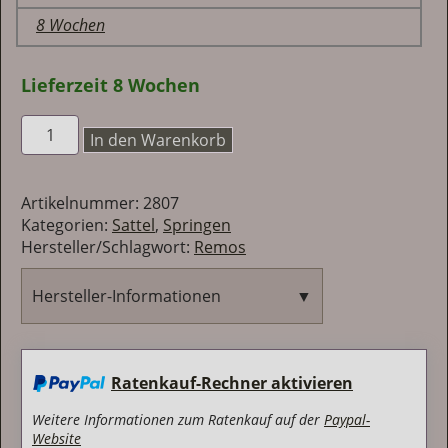
8 Wochen
Lieferzeit 8 Wochen
REMOS
In den Warenkorb
Freeze
Dressur
Menge
Artikelnummer:
2807
Kategorien:
Sattel
,
Springen
Hersteller/Schlagwort:
Remos
Hersteller-Informationen
▼
Sommer
Theo Sommer GmbH
Ratenkauf-Rechner aktivieren
Zollstockstr. 44
66955 Pirmasens
Weitere Informationen zum Ratenkauf auf der
Paypal-
Deutschland
Website