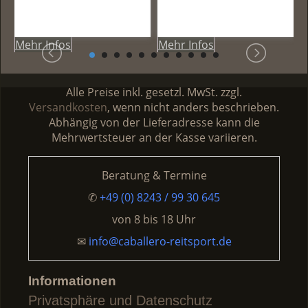
Mehr Infos
Mehr Infos
Meh
Alle Preise inkl. gesetzl. MwSt. zzgl.
Versandkosten
, wenn nicht anders beschrieben.
Abhängig von der Lieferadresse kann die
Mehrwertsteuer an der Kasse variieren.
Beratung & Termine
✆
+49 (0) 8243 / 99 30 645
von
8 bis 18 Uhr
✉
info@caballero-reitsport.de
Informationen
Privatsphäre und Datenschutz