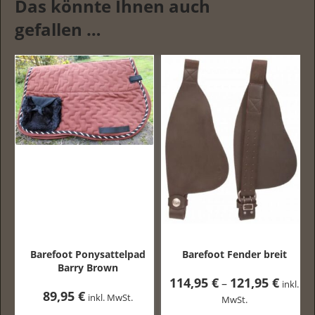
Das könnte Ihnen auch
gefallen …
ot Ponysattelpad
Barefoot Fender breit
Bar
Barry Brown
Western
114,95
€
121,95
€
Preisspanne:
–
inkl.
,95
€
52,95
114,95 €
inkl. MwSt.
MwSt.
bis