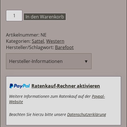
Barefoot
In den Warenkorb
Nevada
Menge
Artikelnummer:
NE
Kategorien:
Sattel
,
Western
Hersteller/Schlagwort:
Barefoot
Hersteller-Informationen
▼
Barefoot
Sabine Ullmann
Ratenkauf-Rechner aktivieren
Brentanostr. 27
69434 Hirschhorn
Weitere Informationen zum Ratenkauf auf der
Paypal-
Deutschland
Website
E-Mail:
service@barefoot-saddle.de
Beachten Sie hierzu bitte unsere
Datenschutzerklärung