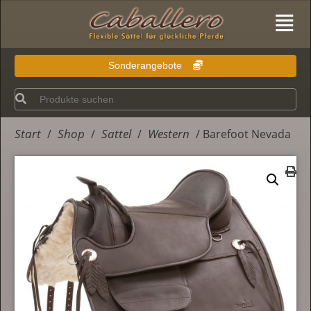
Sonderangebote
Start
Shop
Sattel
Western
/
/
/
/ Barefoot Nevada