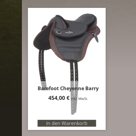
Barefoot Cheyenne Barry
454,00
€
inkl. MwSt.
In den Warenkorb