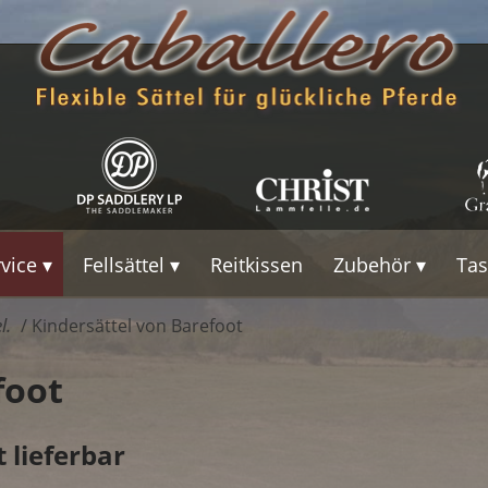
rvice
Fellsättel
Reitkissen
Zubehör
Ta
l.
/ Kindersättel von Barefoot
foot
 lieferbar