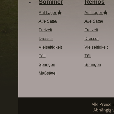
Sommer
Remos
Auf Lager
Auf Lager
Alle Sättel
Alle Sättel
Freizeit
Freizeit
Dressur
Dressur
Vielseitigkeit
Vielseitigkeit
Tölt
Tölt
Springen
Springen
Maßsättel
Alle Preise 
Abhängig v