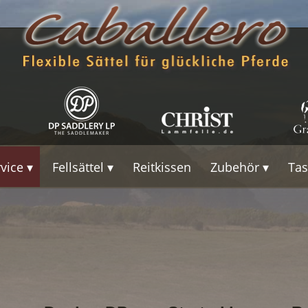
rvice
Fellsättel
Reitkissen
Zubehör
Ta