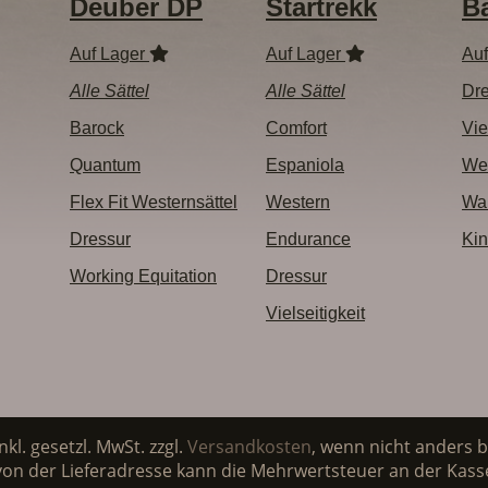
Deuber DP
Startrekk
B
Auf Lager
Auf Lager
Au
Alle Sättel
Alle Sättel
Dre
Barock
Comfort
Vie
Quantum
Espaniola
We
Flex Fit Westernsättel
Western
Wan
Dressur
Endurance
Kin
Working Equitation
Dressur
Vielseitigkeit
inkl. gesetzl. MwSt. zzgl.
Versandkosten
, wenn nicht anders 
on der Lieferadresse kann die Mehrwertsteuer an der Kasse