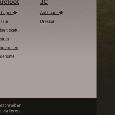
arefoot
JC
f Lager
Auf Lager
ssur
Dressur
lseitigkeit
stern
derreiten
dersättel
beschrieben.
 variieren.