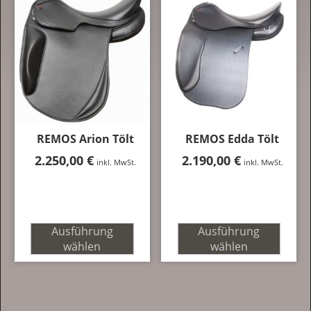
REMOS Arion Tölt
REMOS Edda Tölt
2.250,00
€
2.190,00
€
inkl. MwSt.
inkl. MwSt.
Ausführung
Ausführung
wählen
wählen
Dieses
Dieses
Produkt
Produkt
weist
weist