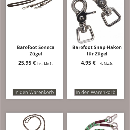
auf.
Die
Optionen
können
auf
der
Produktseite
Barefoot Seneca
Barefoot Snap-Haken
gewählt
Zügel
für Zügel
werden
25,95
€
4,95
€
inkl. MwSt.
inkl. MwSt.
In den Warenkorb
In den Warenkorb