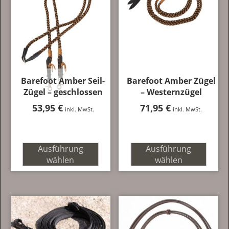
Barefoot Amber Seil-
Barefoot Amber Zügel
Zügel – geschlossen
– Westernzügel
53,95
€
71,95
€
inkl. MwSt.
inkl. MwSt.
Ausführung
Ausführung
wählen
wählen
Dieses
Dieses
Produkt
Produkt
weist
weist
mehrere
mehrere
Varianten
Varianten