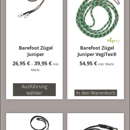
Barefoot Zügel
Barefoot Zügel
Juniper
Juniper VegiTex®
26,95
€
39,95
€
Preisspanne:
54,95
€
–
inkl.
inkl. MwSt.
26,95 €
MwSt.
bis
39,95 €
Ausführung
wählen
In den Warenkorb
Dieses
Produkt
weist
mehrere
Varianten