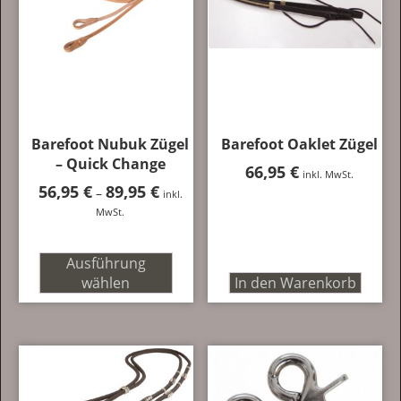
auf.
Die
Optionen
können
auf
der
Produktseite
Barefoot Nubuk Zügel
Barefoot Oaklet Zügel
gewählt
– Quick Change
werden
66,95
€
inkl. MwSt.
56,95
€
89,95
€
Preisspanne:
–
inkl.
56,95 €
MwSt.
bis
89,95 €
Ausführung
wählen
In den Warenkorb
Dieses
Produkt
weist
mehrere
Varianten