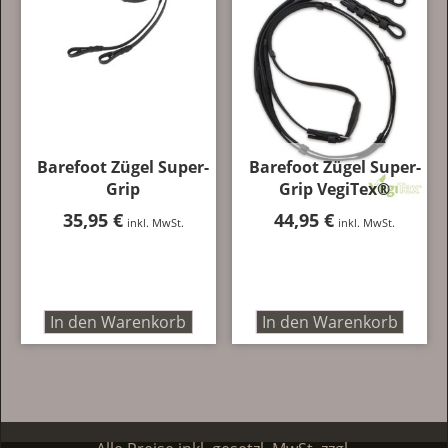
auf.
Die
Optionen
können
auf
der
Produktseite
Barefoot Zügel Super-
Barefoot Zügel Super-
gewählt
Grip
Grip VegiTex®
werden
35,95
€
44,95
€
inkl. MwSt.
inkl. MwSt.
In den Warenkorb
In den Warenkorb