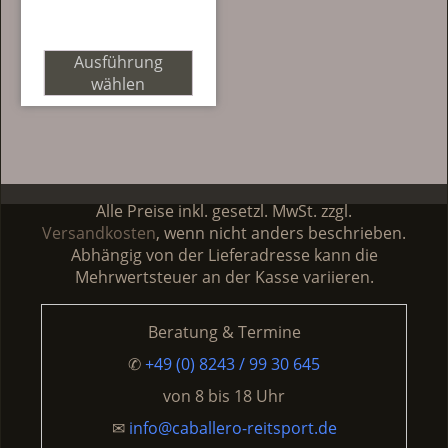
Ausführung
wählen
Dieses
Produkt
weist
mehrere
Varianten
Alle Preise inkl. gesetzl. MwSt. zzgl.
auf.
Versandkosten
, wenn nicht anders beschrieben.
Die
Abhängig von der Lieferadresse kann die
Optionen
Mehrwertsteuer an der Kasse variieren.
können
auf
Beratung & Termine
der
Produktseite
✆
+49 (0) 8243 / 99 30 645
gewählt
von
8 bis 18 Uhr
werden
✉
info@caballero-reitsport.de