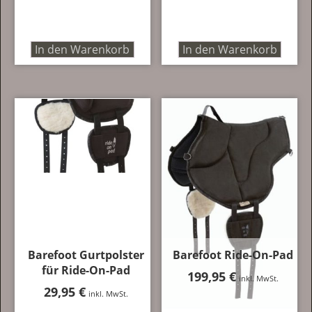
In den Warenkorb
In den Warenkorb
Barefoot Gurtpolster
Barefoot Ride-On-Pad
für Ride-On-Pad
199,95
€
inkl. MwSt.
29,95
€
inkl. MwSt.