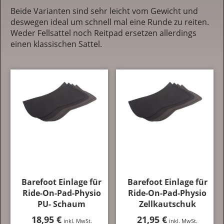
Beide Varianten sind sehr leicht vom Gewicht und
deswegen ideal um schnell mal eine Runde zu reiten.
Weder Fellsattel noch Reitpad ersetzen allerdings
einen klassischen Sattel.
Barefoot Einlage für
Barefoot Einlage für
Ride-On-Pad-Physio
Ride-On-Pad-Physio
PU- Schaum
Zellkautschuk
18,95
€
21,95
€
inkl. MwSt.
inkl. MwSt.