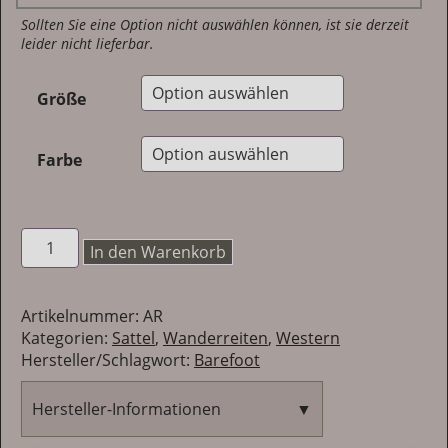
Sollten Sie eine Option nicht auswählen können, ist sie derzeit
leider nicht lieferbar.
Größe
Farbe
Barefoot
In den Warenkorb
Arizona
-
Westernsattel
Artikelnummer:
AR
im
Kategorien:
Sattel
,
Wanderreiten
,
Western
Roundskirt-
Hersteller/Schlagwort:
Barefoot
Schnitt
Menge
Hersteller-Informationen
▼