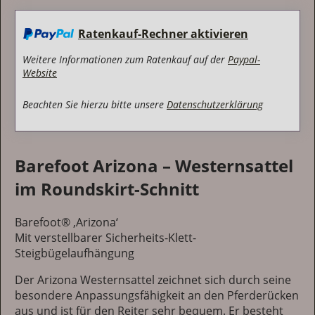
Barefoot
Sabine Ullmann
Ratenkauf-Rechner aktivieren
Brentanostr. 27
69434 Hirschhorn
Weitere Informationen zum Ratenkauf auf der
Paypal-
Deutschland
Website
E-Mail:
service@barefoot-saddle.de
Beachten Sie hierzu bitte unsere
Datenschutzerklärung
Barefoot Arizona – Westernsattel
im Roundskirt-Schnitt
Barefoot® ‚Arizona‘
Mit verstellbarer Sicherheits-Klett-
Steigbügelaufhängung
Der Arizona Westernsattel zeichnet sich durch seine
besondere Anpassungsfähigkeit an den Pferderücken
aus und ist für den Reiter sehr bequem. Er besteht