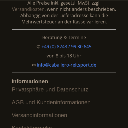
mehrere
mehrere
Alle Preise inkl. gesetzl. MwSt. zzgl.
Varianten
Varianten
Versandkosten
, wenn nicht anders beschrieben.
auf.
auf.
Abhängig von der Lieferadresse kann die
Die
Die
Mehrwertsteuer an der Kasse variieren.
Optionen
Optionen
können
können
Beratung & Termine
auf
auf
der
der
✆
+49 (0) 8243 / 99 30 645
Produktseite
Produktseite
von
8 bis 18 Uhr
gewählt
gewählt
werden
✉
info@caballero-reitsport.de
werden
Informationen
Privatsphäre und Datenschutz
AGB und Kundeninformationen
Versandinformationen
Kontaktformular