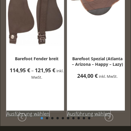
ender breit
Barefoot Spezial (Atlanta
Barefoot
– Arizona – Happy – Lazy)
Westernsteigbüge
121,95
€
Preisspanne:
inkl.
244,00
€
127,95
€
114,95 €
inkl. MwSt.
inkl
St.
bis
121,95 €
wählen
Dieses
Ausführung wählen
Dieses
Ausführung wähl
Produkt
Produkt
weist
weist