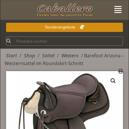
Sonderangebote
Start
Shop
Sattel
Western
/
/
/
/ Barefoot Arizona –
Westernsattel im Roundskirt-Schnitt