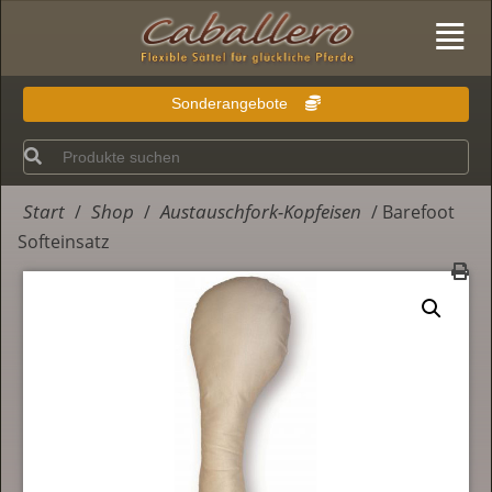
Sonderangebote
Start
Shop
Austauschfork-Kopfeisen
/
/
/ Barefoot
Softeinsatz