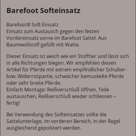
Barefoot
Sabine Ullmann
Barefoot Softeinsatz
Brentanostr. 27
69434 Hirschhorn
Barefoot® Soft-Einsatz
Deutschland
Einsatz zum Austausch gegen den festen
E-Mail:
service@barefoot-saddle.de
Vordereinsatz vorne im Barefoot Sattel. Aus
Baumwollstoff gefüllt mit Watte.
Dieser Einsatz ist weich wie ein Stofftier und lässt sich
in alle Richtungen biegen. Wir empfehlen diesen
Artikel für Pferde mit extrem empfindlicher Schulter-
bzw. Widerristpartie, schwächer bemuskelte Pferde
oder sehr breite Pferde.
Einfach Montage: Reißverschluß öffnen, Teile
austauschen, Reißverschluß wieder schliessen –
fertig!
Bei Verwendung des Softeinsatzes sollte die
Sattelunterlage, im vorderen Bereich, in der Regel
ausgleichend gepolstert werden.