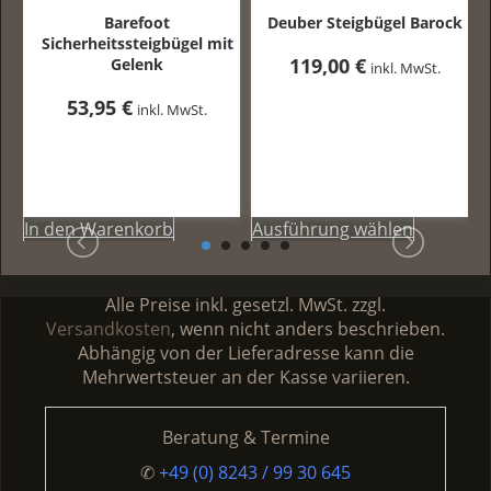
Barefoot
Deuber Steigbügel Barock
Sicherheitssteigbügel mit
119,00
€
Gelenk
inkl. MwSt.
53,95
€
inkl. MwSt.
In den Warenkorb
Ausführung wählen
Dieses
A
Produkt
weist
mehrere
Alle Preise inkl. gesetzl. MwSt. zzgl.
Variante
Versandkosten
, wenn nicht anders beschrieben.
auf.
Abhängig von der Lieferadresse kann die
Die
Mehrwertsteuer an der Kasse variieren.
Optione
können
Beratung & Termine
auf
der
✆
+49 (0) 8243 / 99 30 645