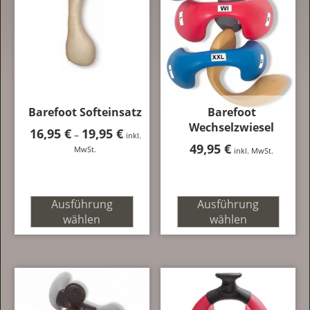
Barefoot Softeinsatz
Barefoot
Wechselzwiesel
16,95
€
19,95
€
Preisspanne:
–
inkl.
16,95 €
49,95
€
MwSt.
inkl. MwSt.
bis
19,95 €
Ausführung
Ausführung
wählen
wählen
Dieses
Dieses
Produkt
Produkt
weist
weist
mehrere
mehrere
Varianten
Varianten