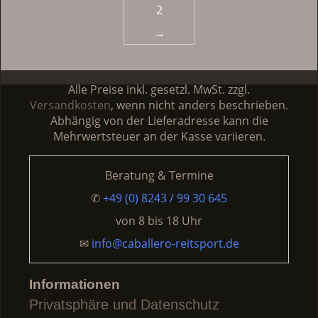
2
auf.
auf.
Die
Die
→
Optionen
Optionen
können
können
auf
auf
Alle Preise inkl. gesetzl. MwSt. zzgl.
der
der
Versandkosten
, wenn nicht anders beschrieben.
Produktseite
Produktseite
Abhängig von der Lieferadresse kann die
gewählt
gewählt
Mehrwertsteuer an der Kasse variieren.
werden
werden
Beratung & Termine
✆
+49 (0) 8243 / 99 30 645
von
8 bis 18 Uhr
✉
info@caballero-reitsport.de
Informationen
Privatsphäre und Datenschutz