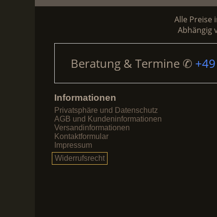
mehrere
Varianten
Alle Preise 
auf.
Abhängig v
Die
Optionen
Beratung & Termine
✆
+49
können
auf
der
Produktseite
Informationen
gewählt
Privatsphäre und Datenschutz
werden
AGB und Kundeninformationen
Versandinformationen
Kontaktformular
Impressum
Widerrufsrecht