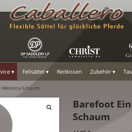
rvice
Fellsättel
Reitkissen
Zubehör
Ta
en Memory-Schaum
Barefoot Ei
Schaum