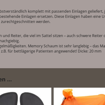
69434 Hirschhorn
Deutschland
stverständlich komplett mit passenden Einlagen geliefert, 
E-Mail:
service@barefoot
r bestehende Einlagen ersetzen. Diese Einlagen haben eine U
l zurechtgeschnitten werden.
und Reiter, die viel im Sattel sitzen – auch schwere Reiter 
nachgiebig.
lmäßigkeiten. Memory Schaum ist sehr langlebig – das Mate
 z.B. für bettlägerige Patienten angewendet! Dicke: 20 mm
len …