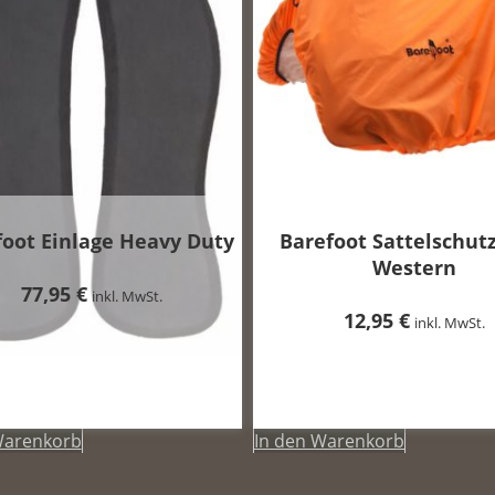
foot Einlage Heavy Duty
Barefoot Sattelschut
Western
77,95
€
inkl. MwSt.
12,95
€
inkl. MwSt.
Warenkorb
In den Warenkorb