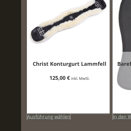
Christ Konturgurt Lammfell
Bare
125,00
€
inkl. MwSt.
Ausführung wählen
Dieses
In den 
Produkt
weist