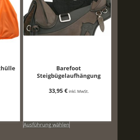
zhülle
Barefoot
Steigbügelaufhängung
33,95
€
inkl. MwSt.
Ausführung wählen
Dieses
Produkt
weist