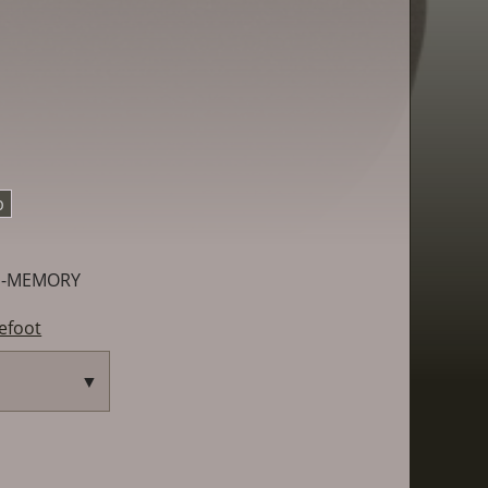
b
D-MEMORY
efoot
▼