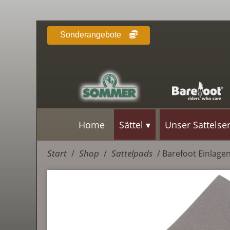
Sonderangebote
Home
Sättel
Unser Sattelse
Start
Shop
Sattelpads
/
/
/ Barefoot Einlag